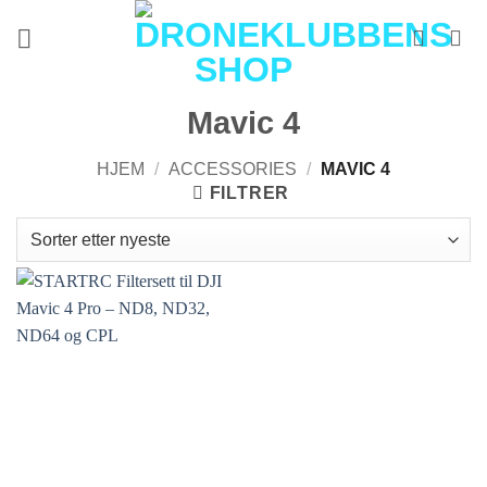
Skip
to
content
Mavic 4
HJEM
/
ACCESSORIES
/
MAVIC 4
FILTRER