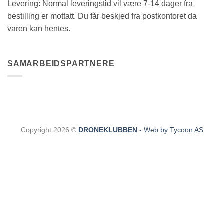
Levering: Normal leveringstid vil være 7-14 dager fra
bestilling er mottatt. Du får beskjed fra postkontoret da
varen kan hentes.
SAMARBEIDSPARTNERE
Copyright 2026 ©
DRONEKLUBBEN
- Web by Tycoon AS
CLOS
THIS
MODU