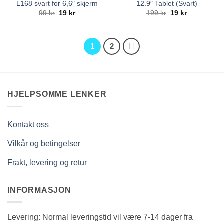
L168 svart for 6,6″ skjerm
12.9″ Tablet (Svart)
Opprinnelig
Nåværende
Opprinnelig
Nåværende
99
kr
19
kr
199
kr
19
kr
pris
pris
pris
pris
var:
er:
var:
er:
99 kr.
19 kr.
199 kr.
19 kr.
1
2
HJELPSOMME LENKER
Kontakt oss
Vilkår og betingelser
Frakt, levering og retur
INFORMASJON
Levering: Normal leveringstid vil være 7-14 dager fra