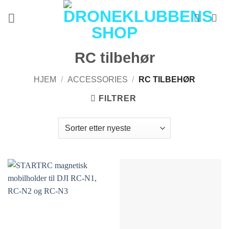
Skip
to
content
RC tilbehør
HJEM
/
ACCESSORIES
/
RC TILBEHØR
FILTRER