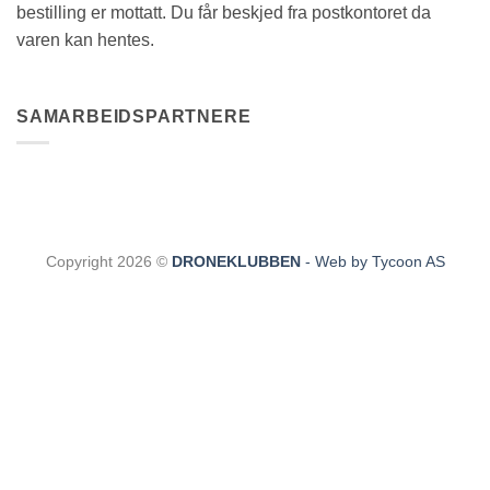
bestilling er mottatt. Du får beskjed fra postkontoret da
varen kan hentes.
SAMARBEIDSPARTNERE
Copyright 2026 ©
DRONEKLUBBEN
- Web by Tycoon AS
CL
THI
MO