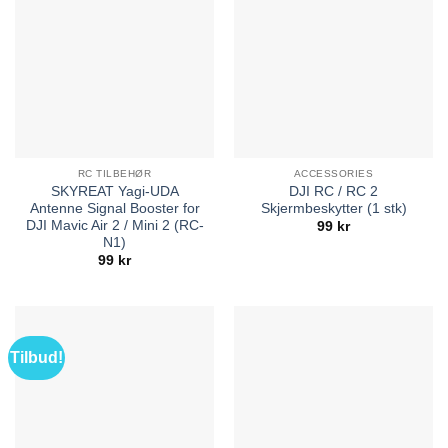
RC TILBEHØR
ACCESSORIES
SKYREAT Yagi-UDA
DJI RC / RC 2
Antenne Signal Booster for
Skjermbeskytter (1 stk)
DJI Mavic Air 2 / Mini 2 (RC-
99
kr
N1)
99
kr
Tilbud!