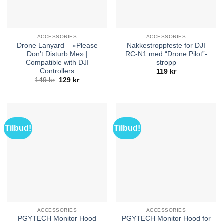
ACCESSORIES
ACCESSORIES
Drone Lanyard – «Please
Nakkestroppfeste for DJI
Don’t Disturb Me» |
RC-N1 med “Drone Pilot”-
Compatible with DJI
stropp
Controllers
119
kr
Opprinnelig
Nåværende
149
kr
129
kr
pris
pris
var:
er:
149 kr.
129 kr.
Tilbud!
Tilbud!
ACCESSORIES
ACCESSORIES
PGYTECH Monitor Hood
PGYTECH Monitor Hood for