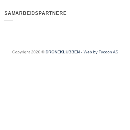
SAMARBEIDSPARTNERE
Copyright 2026 ©
DRONEKLUBBEN
- Web by Tycoon AS
CLOS
THIS
MODU