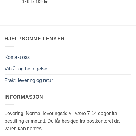
Opprinnelig
Nåværende
149
kr
109
kr
pris
pris
var:
er:
149 kr.
109 kr.
HJELPSOMME LENKER
Kontakt oss
Vilkår og betingelser
Frakt, levering og retur
INFORMASJON
Levering: Normal leveringstid vil være 7-14 dager fra
bestilling er mottatt. Du får beskjed fra postkontoret da
varen kan hentes.