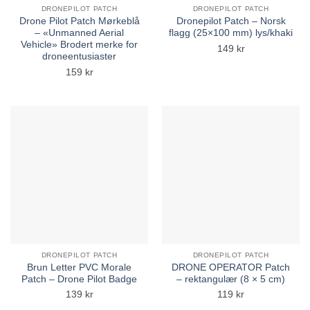
DRONEPILOT PATCH
DRONEPILOT PATCH
Drone Pilot Patch Mørkeblå
Dronepilot Patch – Norsk
– «Unmanned Aerial
flagg (25×100 mm) lys/khaki
Vehicle» Brodert merke for
149
kr
droneentusiaster
159
kr
DRONEPILOT PATCH
DRONEPILOT PATCH
Brun Letter PVC Morale
DRONE OPERATOR Patch
Patch – Drone Pilot Badge
– rektangulær (8 × 5 cm)
139
kr
119
kr