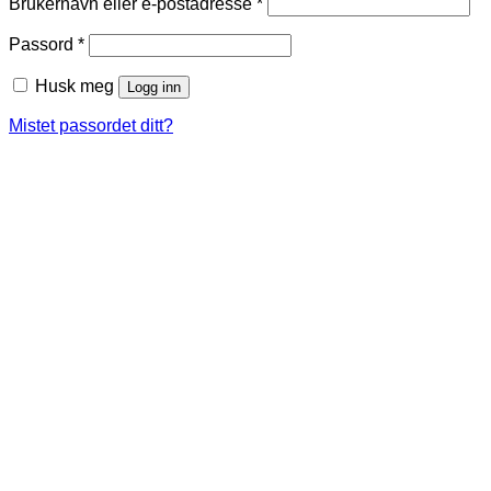
Påkrevd
Brukernavn eller e-postadresse
*
Påkrevd
Passord
*
Husk meg
Logg inn
Mistet passordet ditt?
Close
this
module
Sommerpause i
ordrebehandling