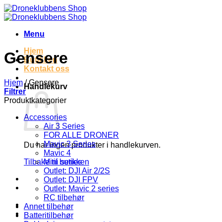
Skip
to
content
Menu
Hjem
Gensere
Butikken
Kontakt oss
Hjem
/
Gensere
Handlekurv
Filtrer
Produktkategorier
Accessories
Air 3 Series
FOR ALLE DRONER
Mavic 3 Series
Du har ingen produkter i handlekurven.
Mavic 4
Mini series
Tilbake til butikken
Outlet: DJI Air 2/2S
Outlet: DJI FPV
Outlet: Mavic 2 series
RC tilbehør
Annet tilbehør
Batteritilbehør