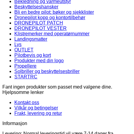
Bekledning og varmeutstyr
Beskyttelseshansker
Bli en bedre pilot: bøker og sjekklister
Dronepilot kopp og kontortilbehør
DRONEPILOT PATCH
DRONEPILOT VESTER
Klistremerker med operatørnummer
Landingsmatter
Lys
OUTLET
Pilotbevis og kort
Produkter med din logo
Propellere
Solbriller og beskyttelsesbriller
STARTRC
Fant ingen produkter som passet med valgene dine.
Hjelpsomme lenker
Kontakt oss
Vilkår og betingelser
Frakt, levering og retur
Informasjon
Levering: Normal leveringstid vil være 7-14 dager fra