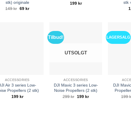
stk) originale
stk 
199
kr
Opprinnelig
Nåværende
149
kr
69
kr
1
pris
pris
var:
er:
149 kr.
69 kr.
Tilbud!
LAGERSALG
UTSOLGT
ACCESSORIES
ACCESSORIES
ACCE
DJI Air 3 series Low-
DJI Mavic 3 series Low-
DJI Mavi
ise Propellers (2 stk)
Noise Propellers (2 stk)
Propeller
Opprinnelig
Nåværende
199
kr
299
kr
199
kr
199
pris
pris
var:
er:
299 kr.
199 kr.