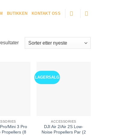
M
BUTIKKEN
KONTAKT OSS
Sortert
resultater
etter
siste
LAGERSALG
SSORIES
ACCESSORIES
 Pro/Mini 3 Pro
DJI Air 2/Air 2S Low-
 Propellers (8
Noise Propellers Par (2