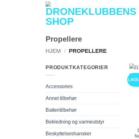
Skip
to
content
Propellere
HJEM
/
PROPELLERE
PRODUKTKATEGORIER
LAG
Accessories
Annet tilbehør
Batteritilbehør
Bekledning og varmeutstyr
Beskyttelseshansker
No