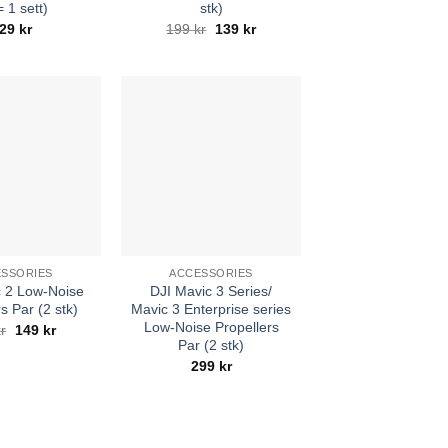
= 1 sett)
stk)
Opprinnelig
Nåværende
29
kr
199
kr
139
kr
pris
pris
var:
er:
199 kr.
139 kr.
SSORIES
ACCESSORIES
c 2 Low-Noise
DJI Mavic 3 Series/
s Par (2 stk)
Mavic 3 Enterprise series
Low-Noise Propellers
Opprinnelig
Nåværende
kr
149
kr
pris
pris
Par (2 stk)
var:
er:
299
kr
199 kr.
149 kr.