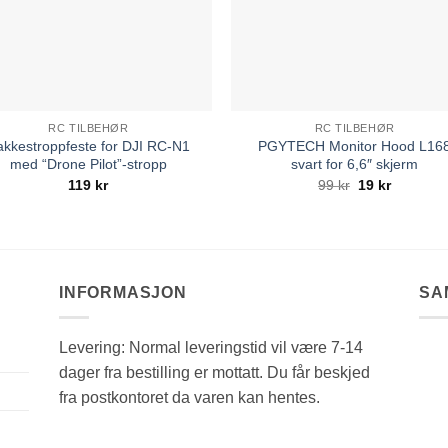
RC TILBEHØR
RC TILBEHØR
kkestroppfeste for DJI RC-N1
PGYTECH Monitor Hood L16
med “Drone Pilot”-stropp
svart for 6,6″ skjerm
Opprinnelig
Nåværen
119
kr
99
kr
19
kr
pris
pris
var:
er:
99 kr.
19 kr.
INFORMASJON
SA
Levering: Normal leveringstid vil være 7-14
dager fra bestilling er mottatt. Du får beskjed
fra postkontoret da varen kan hentes.