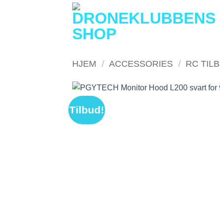
Skip
to
content
HJEM
/
ACCESSORIES
/
RC TIL
Tilbud!