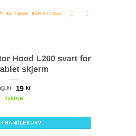
M
BUTIKKEN
KONTAKT OSS
r Hood L200 svart for
tablet skjerm
Opprinnelig
Nåværende
99
19
kr
kr
pris
pris
3 på lager
var:
er:
rt for 9,7" tablet skjerm antall
99 kr.
19 kr.
 I HANDLEKURV