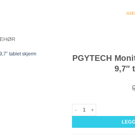
HJE
BEHØR
PGYTECH Monito
9,7″ 
PGYTECH Monitor Hood L200 sva
LEGG