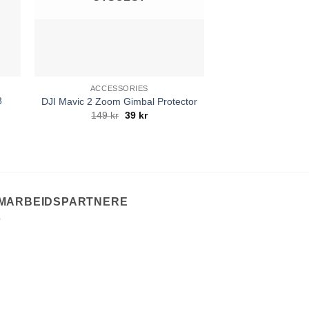
ACCESSORIES
BESKYTTELS
8
Profesjonelle dr
DJI Mavic 2 Zoom Gimbal Protector
kutt- og støtbesky
Opprinnelig
Nåværende
149
kr
39
kr
pris
pris
sikkerhet fo
de
var:
er:
649
149 kr.
39 kr.
MARBEIDSPARTNERE