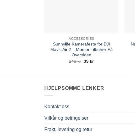
ACCESSORIES
Sunnylife Kamerafeste for DJI
Na
Mavic Air 2 – Monter Tilbehør På
Oversiden
Opprinnelig
Nåværende
249
kr
39
kr
pris
pris
var:
er:
249 kr.
39 kr.
HJELPSOMME LENKER
Kontakt oss
Vilkår og betingelser
Frakt, levering og retur