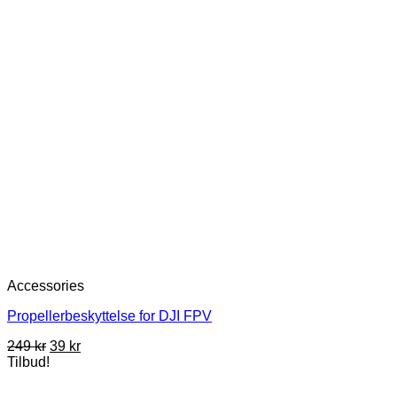
Accessories
Propellerbeskyttelse for DJI FPV
Opprinnelig
Nåværende
249
kr
39
kr
pris
pris
Tilbud!
var:
er:
249 kr.
39 kr.