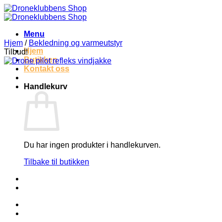
Skip
to
content
Menu
Hjem
/
Bekledning og varmeutstyr
Hjem
Tilbud!
Butikken
Kontakt oss
Handlekurv
Du har ingen produkter i handlekurven.
Tilbake til butikken