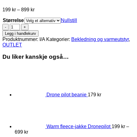
Prisområde:
199
kr
–
899
kr
199 kr
Størrelse
til
Nullstill
899 kr
Drone
pilot
Legg i handlekurv
refleks
Produktnummer:
I/A
Kategorier:
Bekledning og varmeutstyr
,
vindjakke
OUTLET
antall
Du liker kanskje også…
Drone pilot beanie
179
kr
Warm fleece-jakke Dronepilot
199
kr
–
Prisområde:
699
kr