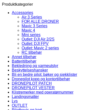
199 kr
Produktkategorier
til
699 kr
Accessories
Air 3 Series
FOR ALLE DRONER
Mavic 3 Series
Mavic 4
Mini series
Outlet: DJI Air 2/2S
Outlet: DJI FPV
Outlet: Mavic 2 series
RC tilbehør
Annet tilbehør
Batteritilbehør
Bekledning og varmeutstyr
Beskyttelseshansker
Bli en bedre pilot: bøker og sjekklister
Dronepilot kopp og kontortilbehør
DRONEPILOT PATCH
DRONEPILOT VESTER
Klistremerker med operatørnummer
Landingsmatter
Lys
OUTLET
Pilotbevis og kort