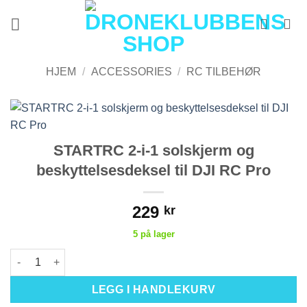
Skip
to
content
HJEM
/
ACCESSORIES
/
RC TILBEHØR
STARTRC 2-i-1 solskjerm og
beskyttelsesdeksel til DJI RC Pro
229
kr
5 på lager
STARTRC 2-i-1 solskjerm og beskyttelsesdeksel til DJI RC Pro a
LEGG I HANDLEKURV