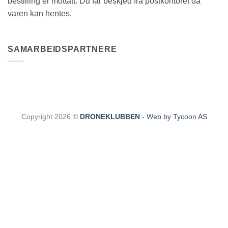
bestilling er mottatt. Du får beskjed fra postkontoret da
varen kan hentes.
SAMARBEIDSPARTNERE
Copyright 2026 ©
DRONEKLUBBEN
- Web by Tycoon AS
CLOS
THIS
MODU