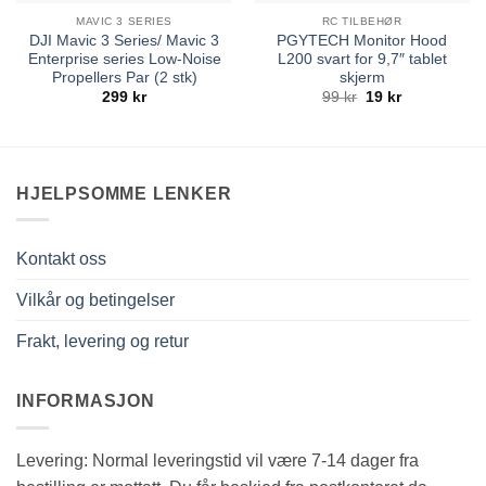
MAVIC 3 SERIES
RC TILBEHØR
DJI Mavic 3 Series/ Mavic 3
PGYTECH Monitor Hood
Enterprise series Low-Noise
L200 svart for 9,7″ tablet
Propellers Par (2 stk)
skjerm
Opprinnelig
Nåværende
299
kr
99
kr
19
kr
pris
pris
var:
er:
99 kr.
19 kr.
HJELPSOMME LENKER
Kontakt oss
Vilkår og betingelser
Frakt, levering og retur
INFORMASJON
Levering: Normal leveringstid vil være 7-14 dager fra