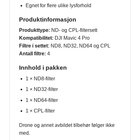
Egnet for flere ulike lysforhold
Produktinformasjon
Produkttype:
ND- og CPL-filtersett
Kompatibilitet:
DJI Mavic 4 Pro
Filtre i settet:
ND8, ND32, ND64 og CPL
Antall filtre:
4
Innhold i pakken
1 × ND8-filter
1 × ND32-filter
1 × ND64-filter
1 × CPL-filter
Drone og annet avbildet tilbehør følger ikke
med.