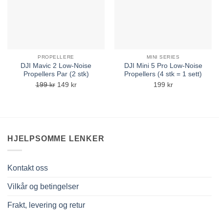
PROPELLERE
MINI SERIES
DJI Mavic 2 Low-Noise
DJI Mini 5 Pro Low-Noise
Propellers Par (2 stk)
Propellers (4 stk = 1 sett)
Opprinnelig
Nåværende
199
kr
149
kr
199
kr
pris
pris
var:
er:
199 kr.
149 kr.
HJELPSOMME LENKER
Kontakt oss
Vilkår og betingelser
Frakt, levering og retur