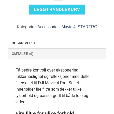
STARTRC
LEGG I HANDLEKURV
Filtersett
til
DJI
Kategorier:
Accessories
,
Mavic 4
,
STARTRC
Mavic
4
Pro
BESKRIVELSE
–
ND8,
OMTALER (0)
ND32,
ND64
Få bedre kontroll over eksponering,
og
lukkerhastighet og refleksjoner med dette
CPL
filtersettet til DJI Mavic 4 Pro. Settet
antall
inneholder fire filtre som dekker ulike
lysforhold og passer godt til både foto og
video.
Fire filtre for ulike forhold